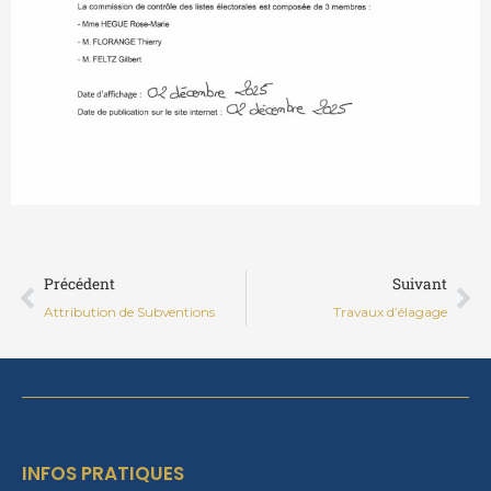
Précédent
Su
Précédent
Suivant
Attribution de Subventions
Travaux d’élagage
INFOS PRATIQUES