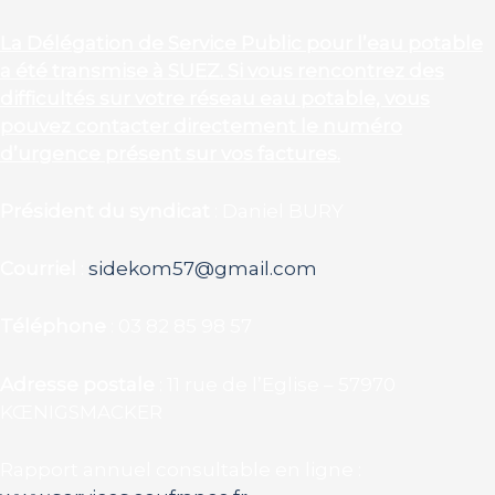
La Délégation de Service Public pour l’eau potable
a été transmise à SUEZ. Si vous rencontrez des
difficultés sur votre réseau eau potable, vous
pouvez contacter directement le numéro
d’urgence présent sur vos factures.
Président du syndicat
: Daniel BURY
Courriel
:
sidekom57@gmail.com
Téléphone
: 03 82 85 98 57
Adresse postale
: 11 rue de l’Eglise – 57970
KŒNIGSMACKER
Rapport annuel consultable en ligne :