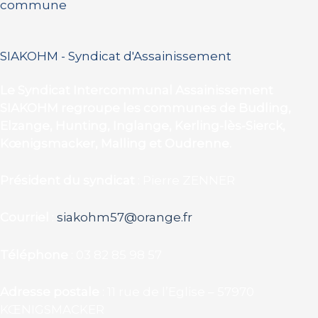
commune
SIAKOHM - Syndicat d'Assainissement
Le Syndicat Intercommunal Assainissement
SIAKOHM regroupe les communes de Budling,
Elzange, Hunting, Inglange, Kerling-lès-Sierck,
Kœnigsmacker, Malling et Oudrenne.
Président du syndicat
: Pierre ZENNER
Courriel
:
siakohm57@orange.fr
Téléphone
: 03 82 85 98 57
Adresse postale
: 11 rue de l’Eglise – 57970
KŒNIGSMACKER