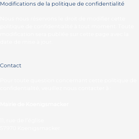
Modifications de la politique de confidentialité
Nous nous réservons le droit de modifier cette
politique de confidentialité à tout moment. Toute
modification sera publiée sur cette page avec la
date de mise à jour.
Contact
Pour toute question concernant cette politique de
confidentialité, veuillez nous contacter à :
Mairie de Koenigsmacker
11, rue de l’église
57970 Koenigsmacker