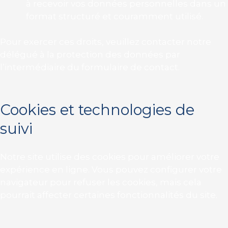
à recevoir vos données personnelles dans un
format structuré et couramment utilisé.
Pour exercer ces droits, veuillez contacter notre
délégué à la protection des données par
l’intermédiaire du formulaire de contact.
Cookies et technologies de
suivi
Notre site utilise des cookies pour améliorer votre
expérience en ligne. Vous pouvez configurer votre
navigateur pour refuser les cookies, mais cela
pourrait affecter certaines fonctionnalités du site.