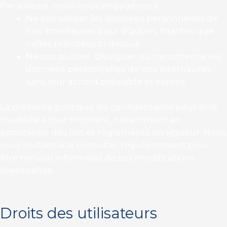
Par ailleurs, nous nous engageons à :
Ne pas utiliser les données personnelles de
nos internautes pour d’autres finalités que
celles précisées ci-dessus
Ne pas publier, divulguer ou transmettre les
données personnelles de nos internautes,
sans leur accord préalable et exprès
La présente politique de confidentialité peut être
modifiée à tout moment, notamment en
application des lois et règlements en vigueur. Nous
vous invitons à la consulter régulièrement pour
être tenu(e) informé(e) de ses modifications
éventuelles.
Droits des utilisateurs