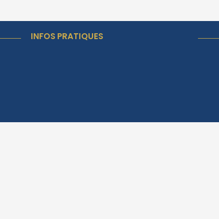
INFOS PRATIQUES
Horaires d'ouverture
Lundi et Mercredi de 8h00 à
12h00 et de 13h30 à 18h00.
Mardi de 8h00 à 12h00
Jeudi de 8h00 à 12h00 et de
13h30 à 17h00