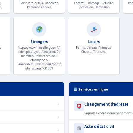
,
Carte vitale, RSA, Handicap,
Contrat, Chômage, Retraite,
Per
CS
Personnes âgées
Formation, Démission
Étrangers
Loisirs
,
https://www.moselle.gouv.fr/i
Permis bateau, Animaux,
ndex.php/layout/set/print/De
Chasse, Tourisme
marches/Demarches-de-l-
etranger-en-
France/Naturalisation#!/partic
uliers/page/F31039
Services en ligne
›
Changement d'adresse
Signalez votre déménagement e
›
Acte d'état civil
›