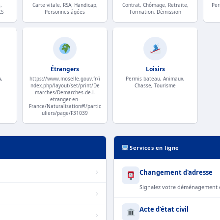
,
Carte vitale, RSA, Handicap,
Contrat, Chômage, Retraite,
Per
CS
Personnes âgées
Formation, Démission
Étrangers
Loisirs
,
https://www.moselle.gouv.fr/i
Permis bateau, Animaux,
ndex.php/layout/set/print/De
Chasse, Tourisme
marches/Demarches-de-l-
etranger-en-
France/Naturalisation#!/partic
uliers/page/F31039
Services en ligne
›
Changement d'adresse
Signalez votre déménagement e
›
Acte d'état civil
›