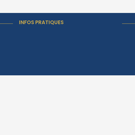
INFOS PRATIQUES
Horaires d'ouverture
Lundi et Mercredi de 8h00 à
12h00 et de 13h30 à 18h00.
Mardi de 8h00 à 12h00
Jeudi de 8h00 à 12h00 et de
13h30 à 17h00