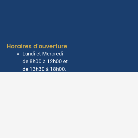
Horaires d'ouverture
Lundi et Mercredi
de 8h00 à 12h00 et
de 13h30 à 18h00.
Mardi de 8h00 à
12h00
Jeudi de 8h00 à
12h00 et de 13h30
à 17h00
Vendredi de 8h00 à
12h00 et de 13h30
à 16h00