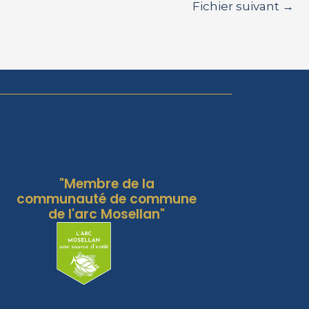
Fichier suivant
→
"Membre de la
communauté de commune
de l'arc Mosellan"