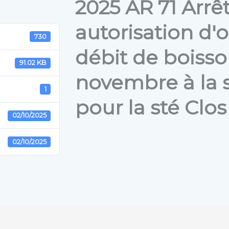
2025 AR 71 Arrê
autorisation d'
730
débit de boisso
91.02 KB
novembre à la 
1
pour la sté Clo
02/10/2025
02/10/2025