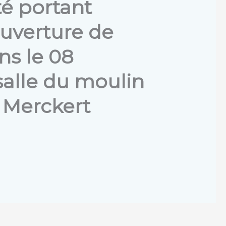
té portant
ouverture de
ns le 08
salle du moulin
s Merckert