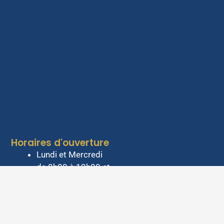
Horaires d'ouverture
Lundi et Mercredi
de 8h00 à 12h00 et
de 13h30 à 18h00.
Mardi de 8h00 à
12h00
Jeudi de 8h00 à