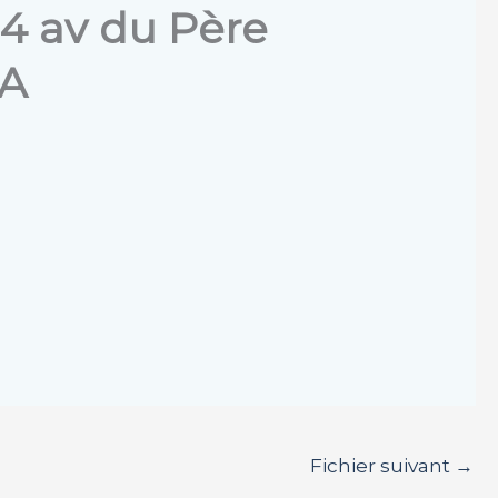
44 av du Père
TA
Fichier suivant
→