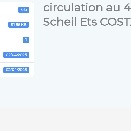
circulation au 
615
Scheil Ets COS
91.85 KB
1
02/04/2025
02/04/2025