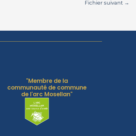
Fichier suivant
→
"Membre de la
communauté de commune
de l'arc Mosellan"