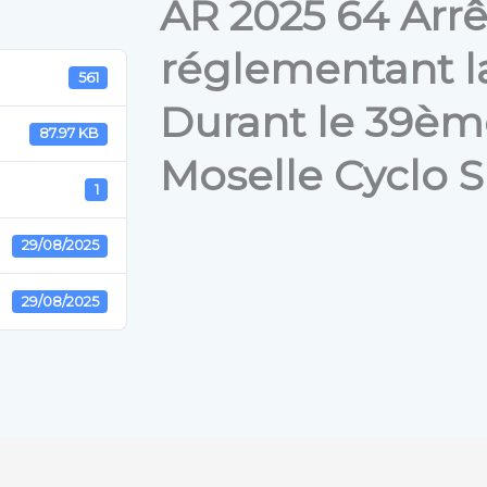
AR 2025 64 Arrê
réglementant la
561
Durant le 39èm
87.97 KB
Moselle Cyclo S
1
29/08/2025
29/08/2025