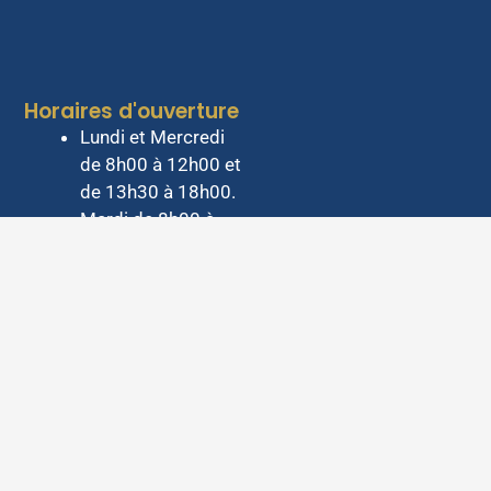
Horaires d'ouverture
Lundi et Mercredi
de 8h00 à 12h00 et
de 13h30 à 18h00.
Mardi de 8h00 à
12h00
Jeudi de 8h00 à
12h00 et de 13h30
à 17h00
Vendredi de 8h00 à
12h00 et de 13h30
à 16h00
Samedi de 9h30 à
12h00 Hors