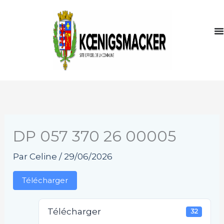
Aller
au
contenu
DP 057 370 26 00005
Par
Celine
/
29/06/2026
Télécharger
Télécharger
32