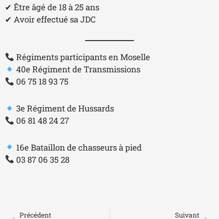
✔ Être âgé de 18 à 25 ans
✔ Avoir effectué sa JDC
Régiments participants en Moselle
40e Régiment de Transmissions
06 75 18 93 75
3e Régiment de Hussards
06 81 48 24 27
16e Bataillon de chasseurs à pied
03 87 06 35 28
Précédent
Su
Précédent
Suivant