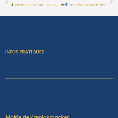
Information Enedis – Coupure d’électricité
Simplifiez vos paiements !
INFOS PRATIQUES
Mairie de Kœnigsmacker