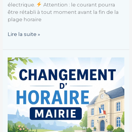
électrique.
Attention : le courant pourra
être rétabli à tout moment avant la fin de la
plage horaire
Lire la suite »
Nouveaux
horaires
d’ouverture
de
la
mairie