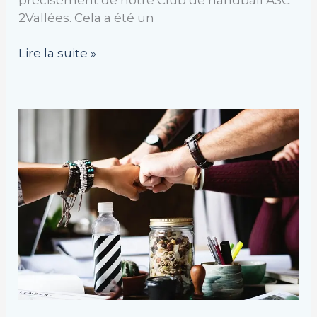
2Vallées. Cela a été un
Lire la suite »
Petits
rappels
du
bien
vivre
ensemble