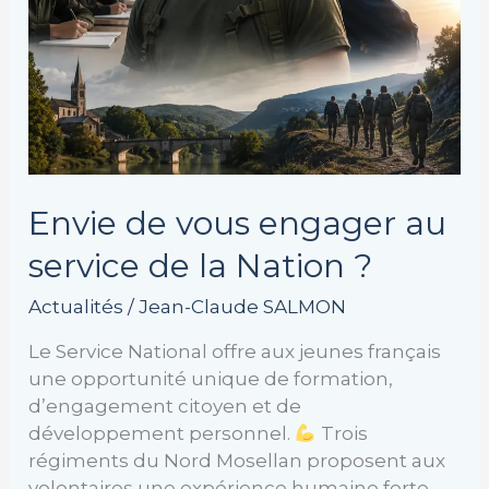
?
Envie de vous engager au
service de la Nation ?
Actualités
/
Jean-Claude SALMON
Le Service National offre aux jeunes français
une opportunité unique de formation,
d’engagement citoyen et de
développement personnel.
Trois
régiments du Nord Mosellan proposent aux
volontaires une expérience humaine forte,