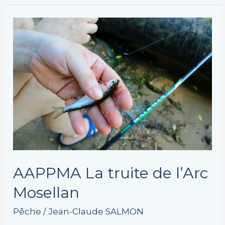
AAPPMA
La
truite
de
l’Arc
Mosellan
AAPPMA La truite de l’Arc
Mosellan
Pêche
/
Jean-Claude SALMON