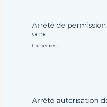
Arrêté
Arrêté de permission 
de
Celine
permission
de
Lire la suite »
voirie
8
rue
du
Moulin
Arrêté
Arrêté autorisation d
autorisation