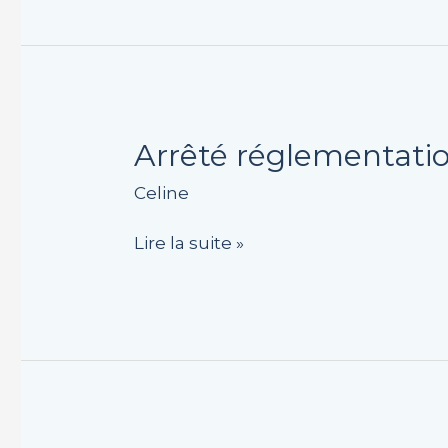
Haute
Arrêté
Arrêté réglementatio
réglementation
Celine
circulation
et
Lire la suite »
stationnement
rue
du
Moulin