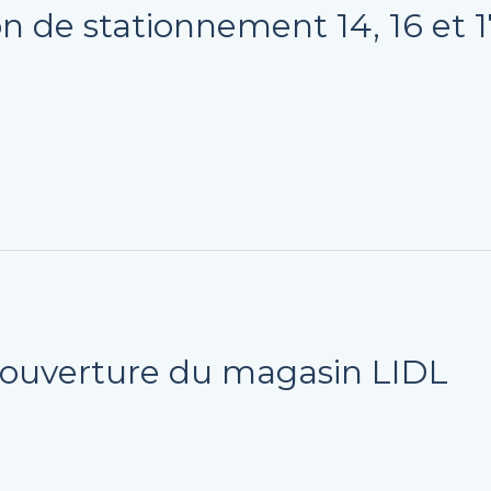
 de stationnement 14, 16 et 17
d’ouverture du magasin LIDL