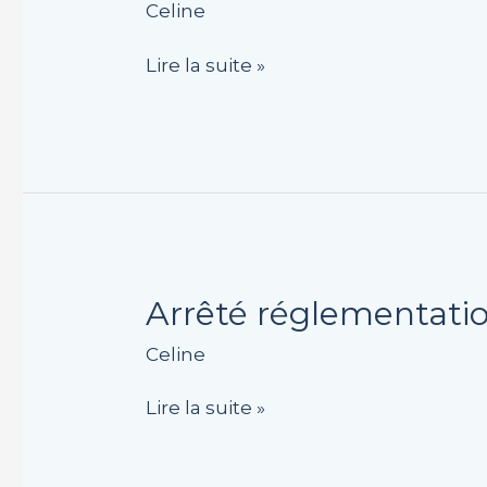
Celine
débit
de
Lire la suite »
boissons
Koenig’s
en
fête
le
23
novembre
Arrêté
Arrêté réglementatio
réglementation
Celine
circulation
et
Lire la suite »
stationnement
19
rue