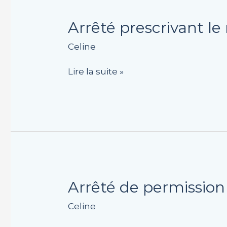
Arrêté
Arrêté prescrivant l
prescrivant
Celine
le
numérotage
Lire la suite »
des
maisons
Arrêté
Arrêté de permission
de
Celine
permission
de