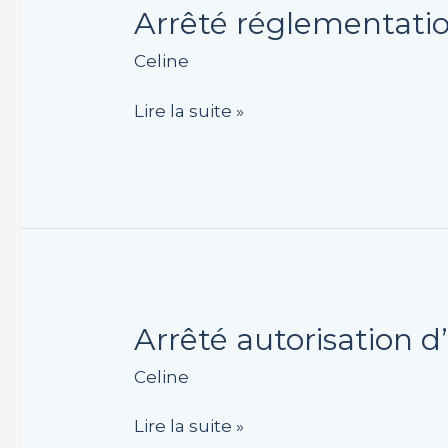
Arrêté
Arrêté réglementation
réglementation
Celine
de
stationnement
Lire la suite »
14,
16
et
17
rue
de
l’Eglise
Arrêté
Arrêté autorisation 
autorisation
Celine
d’ouverture
du
Lire la suite »
magasin