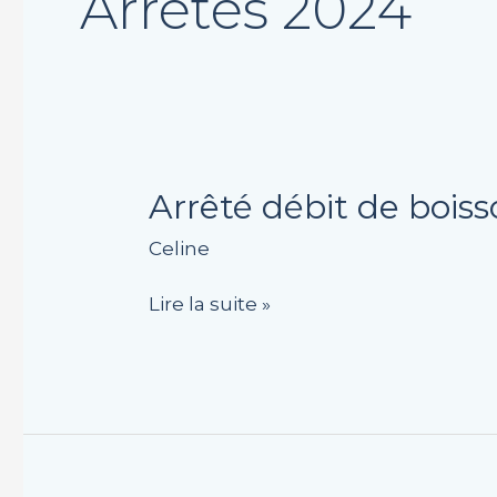
Arrétés 2024
Arrêté
Arrêté débit de bois
débit
Celine
de
boissons
Lire la suite »
APE