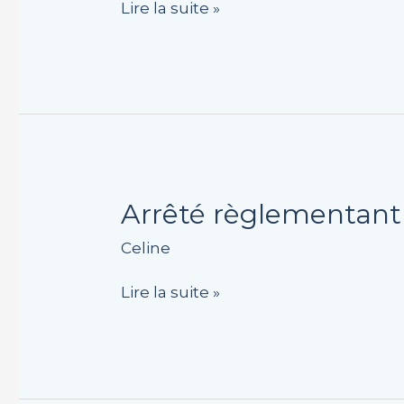
Lire la suite »
voirie
pour
Moselle
Telecom
Arrêté
Arrêté règlementant 
règlementant
Celine
la
circulation
Lire la suite »
rue
du
Bac