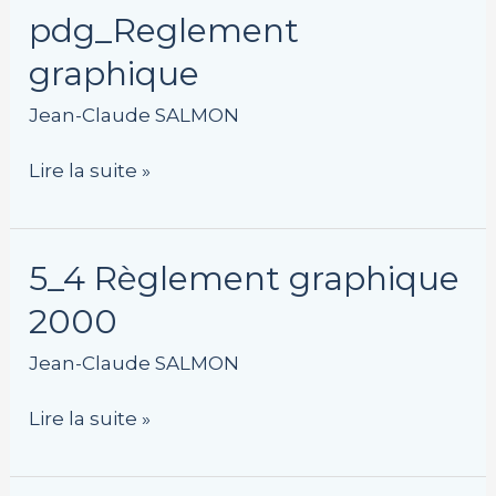
pdg_Reglement
pdg_Reglement
graphique
graphique
Jean-Claude SALMON
Lire la suite »
5_4
5_4 Règlement graphique
Règlement
2000
graphique
2000
Jean-Claude SALMON
Lire la suite »