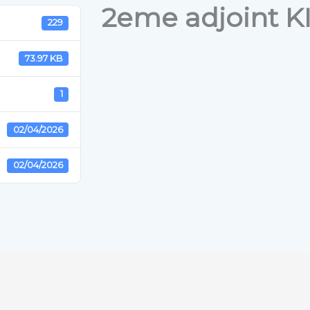
2eme adjoint 
229
73.97 KB
1
02/04/2026
02/04/2026