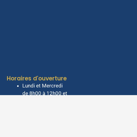
Horaires d'ouverture
Lundi et Mercredi
de 8h00 à 12h00 et
de 13h30 à 18h00.
Mardi de 8h00 à
12h00
Jeudi de 8h00 à
12h00 et de 13h30