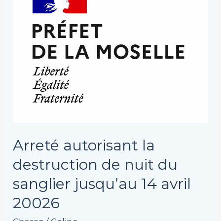
la
destruction
de
nuit
du
sanglier
jusqu’au
14
avril
20026
Arreté autorisant la
destruction de nuit du
sanglier jusqu’au 14 avril
20026